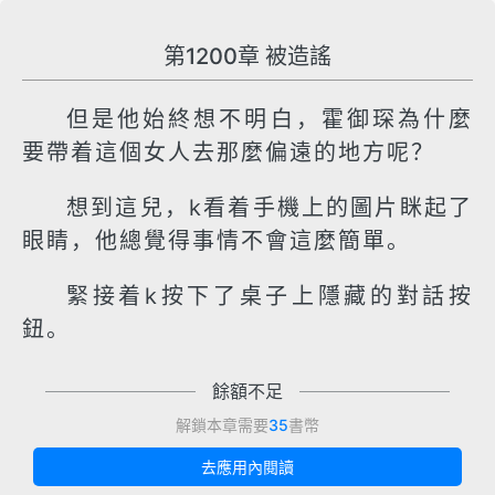
第1200章 被造謠
但是他始終想不明白，霍御琛為什麼
要帶着這個女人去那麼偏遠的地方呢？
想到這兒，k看着手機上的圖片眯起了
眼睛，他總覺得事情不會這麼簡單。
緊接着k按下了桌子上隱藏的對話按
鈕。
餘額不足
解鎖本章需要
35
書幣
去應用內閱讀