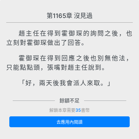
第1165章 沒見過
趙主任在得到霍御琛的詢問之後，也
立刻對霍御琛做出了回答。
霍御琛在得到回應之後也別無他法，
只能點點頭，張嘴對趙主任說到。
「好，兩天後我會派人來取。」
餘額不足
解鎖本章需要
35
書幣
去應用內閱讀