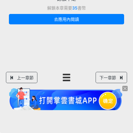
解鎖本章需要
35
書幣
去應用內閱讀
上一章節
下一章節