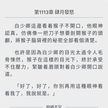
第1113章 肆月發怒
白少卿這邊看着猴子不開口，他眼神
認真，仿佛像一把刀子想要剖開猴子的頭
顱，將猴子腦袋裡的秘密全部看個清楚。
也許是因為白少卿的目光太過令人毛
骨悚然，猴子在這樣的目光下，終於承受
不住壓力，緊皺着眉頭對着白少卿開口說
道。
「好了，好了，你別再用這種眼神看
着我了，我說就是。」
餘額不足