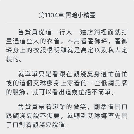
第1104章 黑暗小精靈
售貨員從這一行人一進店鋪裡面就打
量過這些人的衣着，不用看霍御琛，霍御
琛身上的衣服很明顯就是高定以及私人定
製的。
就單單只是看跟在顧淺夏身邊忙前忙
後的這個艾琳娜身上穿着的一些低調品牌
的服飾，就可以看出這幾位絕不簡單。
售貨員帶着職業的微笑，剛準備開口
跟顧淺夏說不需要，就聽到艾琳娜率先開
了口對着顧淺夏說道。