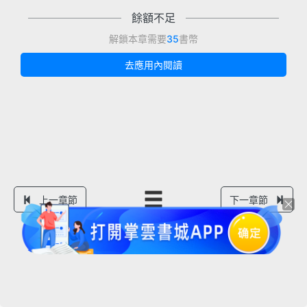
餘額不足
解鎖本章需要
35
書幣
去應用內閱讀
上一章節
下一章節