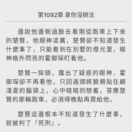
第1092章 拿你沒辦法
邊說他邊側過臉去看剛從跑車上下來
的楚賢，他眼神凌厲，楚賢卻不知道發生
什麼事了，只能看到在別墅的燈光里，眼
神格外閃亮的霍御琛盯着他。
楚賢一探頭，露出了疑惑的眼神，霍
御琛卻不再看他，只回過頭將臉頰貼在顧
淺夏的腦袋上，心中暗暗的想着，答應楚
賢的那輛跑車，必須得晚點再買給他。
楚賢這邊根本不知道發生了什麼事，
就被判了『死刑』。