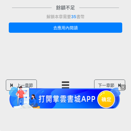
餘額不足
解鎖本章需要
35
書幣
去應用內閱讀
上一章節
下一章節