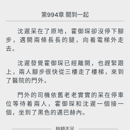
第994章 關到一起
沈遲呆在了原地，霍御琛卻沒停下腳
步，邁開兩條長長的腿，向着電梯外走
去。
沈遲發覺霍御琛已經離開，也趕緊跟
上，兩人腳步很快從三樓走了樓梯，來到
了醫院的門外。
門外的司機依舊老老實實的呆在停車
位等待着兩人，霍御琛和沈遲一個接一
個，坐到了黑色的邁巴赫內。
餘額不足