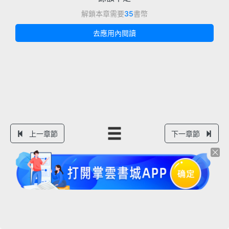
解鎖本章需要
35
書幣
去應用內閱讀
上一章節
下一章節