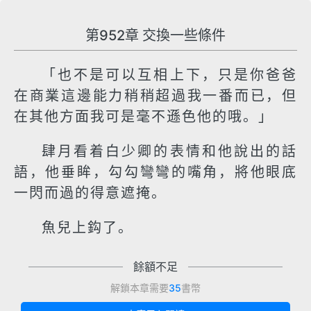
第952章 交換一些條件
「也不是可以互相上下，只是你爸爸
在商業這邊能力稍稍超過我一番而已，但
在其他方面我可是毫不遜色他的哦。」
肆月看着白少卿的表情和他說出的話
語，他垂眸，勾勾彎彎的嘴角，將他眼底
一閃而過的得意遮掩。
魚兒上鈎了。
餘額不足
解鎖本章需要
35
書幣