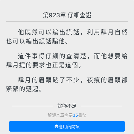
第923章 仔細查證
他既然可以編出謊話，利用肆月自然
也可以編出謊話騙他。
這件事得仔細的查清楚，而他想要給
肆月提的要求也正是這個。
肆月的眉頭鬆了不少，夜痕的眉頭卻
緊緊的蹙起。
餘額不足
解鎖本章需要
35
書幣
去應用內閱讀