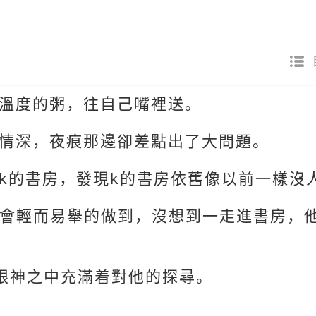
溫度的粥，往自己嘴裡送。
情深，夜痕那邊卻差點出了大問題。
k的書房，發現k的書房依舊像以前一樣沒
會輕而易舉的做到，沒想到一走進書房，
眼神之中充滿着對他的探尋。