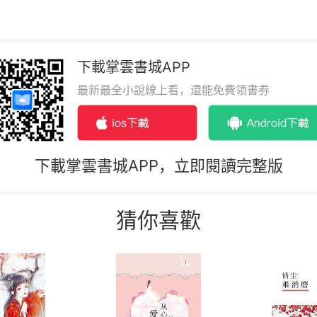
下載掌雲書城APP
最新最全小說線上看，還能免費領書券
下載掌雲書城APP，立即閱讀完整版
猜你喜歡