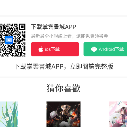
下載掌雲書城APP
最新最全小說線上看，還能免費領書券
下載掌雲書城APP，立即閱讀完整版
猜你喜歡