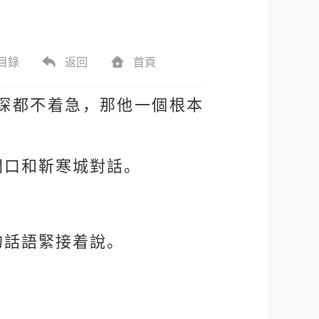
目錄
返回
首頁
琛都不着急，那他一個根本
開口和靳寒城對話。
的話語緊接着說。