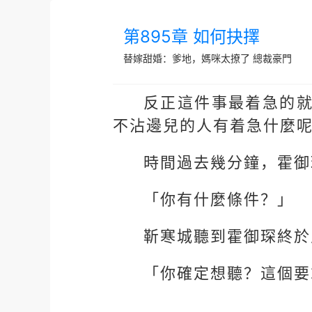
第895章 如何抉擇
替嫁甜婚：爹地，媽咪太撩了
總裁豪門
反正這件事最着急的
不沾邊兒的人有着急什麼
時間過去幾分鐘，霍御
「你有什麼條件？」
靳寒城聽到霍御琛終於
「你確定想聽？這個要