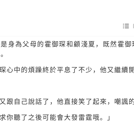
就是身為父母的霍御琛和顧淺夏，既然霍御
呢。
琛心中的煩躁終於平息了不少，他又繼續
又跟自己說話了，他直接笑了起來，嘲諷
求你聽了之後可能會大發雷霆哦。」