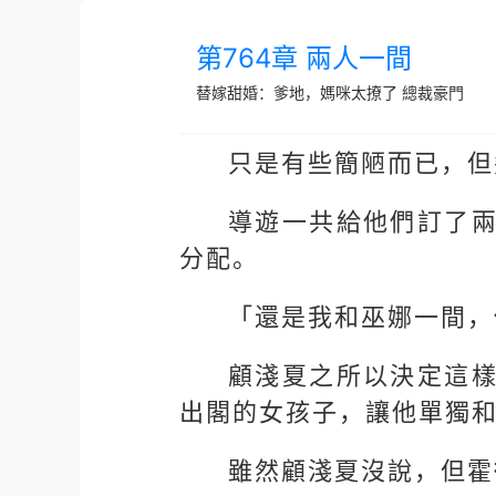
第764章 兩人一間
替嫁甜婚：爹地，媽咪太撩了
總裁豪門
只是有些簡陋而已，但
導遊一共給他們訂了
分配。
「還是我和巫娜一間，
顧淺夏之所以決定這
出閣的女孩子，讓他單獨
雖然顧淺夏沒說，但霍