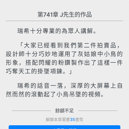
第741章 J先生的作品
瑞希十分專業的為眾人講解。
「大家已經看到我們第二件拍賣品，
設計師十分巧妙地運用了灰姑娘中小鳥的
形象，搭配閃耀的粉鑽製作出了這樣一件
巧奪天工的掛墜項鍊。」
瑞希的話音一落，深厚的大屏幕上自
然而然的滾動起了小鳥吊墜的視頻。
餘額不足
解鎖本章需要
35
書幣