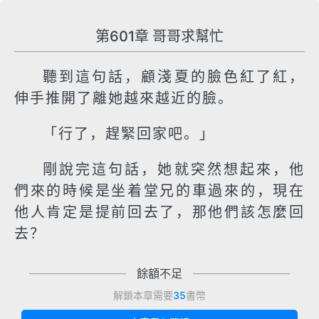
第601章 哥哥求幫忙
聽到這句話，顧淺夏的臉色紅了紅，
伸手推開了離她越來越近的臉。
「行了，趕緊回家吧。」
剛說完這句話，她就突然想起來，他
們來的時候是坐着堂兄的車過來的，現在
他人肯定是提前回去了，那他們該怎麼回
去？
餘額不足
解鎖本章需要
35
書幣