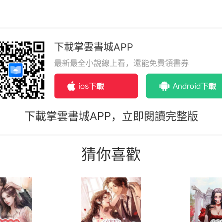
下載掌雲書城APP
最新最全小說線上看，還能免費領書券
下載掌雲書城APP，立即閱讀完整版
猜你喜歡