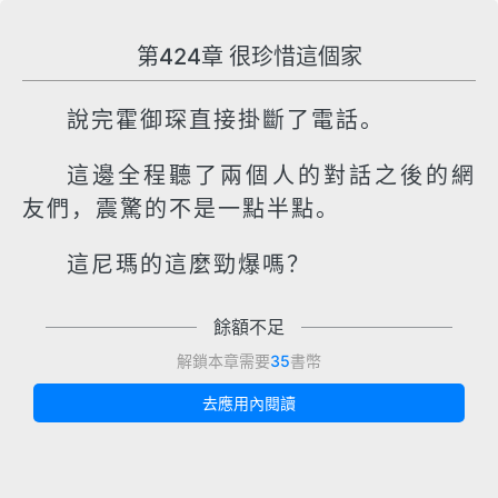
第424章 很珍惜這個家
說完霍御琛直接掛斷了電話。
這邊全程聽了兩個人的對話之後的網
友們，震驚的不是一點半點。
這尼瑪的這麼勁爆嗎？
餘額不足
解鎖本章需要
35
書幣
去應用內閱讀