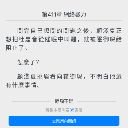
第411章 網絡暴力
問完自己想問的問題之後，顧淺夏正
想把杜嘉音從催眠中叫醒，就被霍御琛給
阻止了。
怎麼了？
顧淺夏挑眉看向霍御琛，不明白他還
有什麼事情。
餘額不足
解鎖本章需要
35
書幣
去應用內閱讀