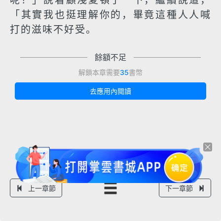
呢？」說着顧淺夏頓了一下，繼續說道，
「其實我也挺理解你的，畢竟這種人人喊
打的滋味不好受。
餘額不足
解鎖本章需要
35
書幣
去應用內閱讀
上一章節
下一章節