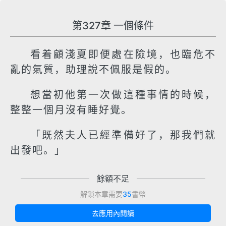
第327章 一個條件
看着顧淺夏即便處在險境，也臨危不
亂的氣質，助理說不佩服是假的。
想當初他第一次做這種事情的時候，
整整一個月沒有睡好覺。
「既然夫人已經準備好了，那我們就
出發吧。」
餘額不足
解鎖本章需要
35
書幣
去應用內閱讀