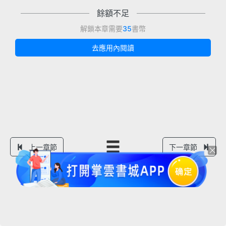
餘額不足
解鎖本章需要
35
書幣
去應用內閱讀
上一章節
下一章節