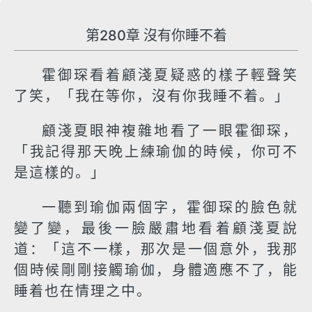
第280章 沒有你睡不着
霍御琛看着顧淺夏疑惑的樣子輕聲笑
了笑，「我在等你，沒有你我睡不着。」
顧淺夏眼神複雜地看了一眼霍御琛，
「我記得那天晚上練瑜伽的時候，你可不
是這樣的。」
一聽到瑜伽兩個字，霍御琛的臉色就
變了變，最後一臉嚴肅地看着顧淺夏說
道：「這不一樣，那次是一個意外，我那
個時候剛剛接觸瑜伽，身體適應不了，能
睡着也在情理之中。