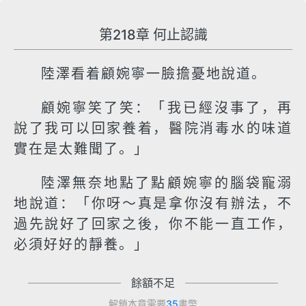
第218章 何止認識
陸澤看着顧婉寧一臉擔憂地說道。
顧婉寧笑了笑：「我已經沒事了，再
說了我可以回家養着，醫院消毒水的味道
實在是太難聞了。」
陸澤無奈地點了點顧婉寧的腦袋寵溺
地說道：「你呀～真是拿你沒有辦法，不
過先說好了回家之後，你不能一直工作，
必須好好的靜養。」
餘額不足
解鎖本章需要
35
書幣