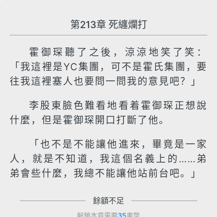
第213章 死纏爛打
霍御琛聽了之後，涼涼地笑了笑：
「我這裡是YC集團，可不是霍氏集團，要
往我這裡塞人也要問一問我的意見吧？」
李股東臉色難看地看着霍御琛正想說
什麼，但是霍御琛開口打斷了他。
「也不是不能讓他進來，畢竟是一家
人，就是不知道，我這個名義上的……弟
弟會些什麼，我總不能讓他站前台吧。」
餘額不足
解鎖本章需要
35
書幣