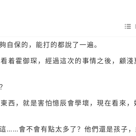
夠自保的，能打的都說了一遍。
地看着霍御琛，經過這次的事情之後，顧淺
？
些東西，就是害怕憶辰會學壞，現在看來，
這……會不會有點太多了？他們還是孩子