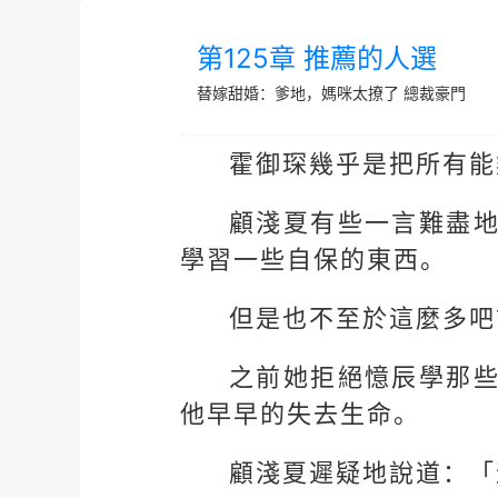
第125章 推薦的人選
替嫁甜婚：爹地，媽咪太撩了
總裁豪門
霍御琛幾乎是把所有能
顧淺夏有些一言難盡
學習一些自保的東西。
但是也不至於這麼多吧
之前她拒絕憶辰學那
他早早的失去生命。
顧淺夏遲疑地說道：「