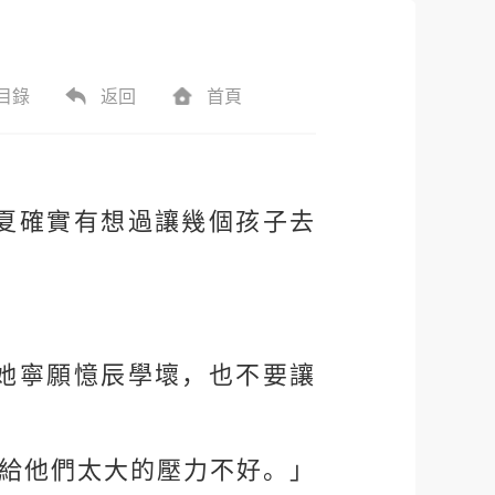
目錄
返回
首頁
夏確實有想過讓幾個孩子去
她寧願憶辰學壞，也不要讓
，給他們太大的壓力不好。」