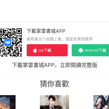
下載掌雲書城APP
最新最全小說線上看，還能免費領書券
下載掌雲書城APP，立即閱讀完整版
猜你喜歡