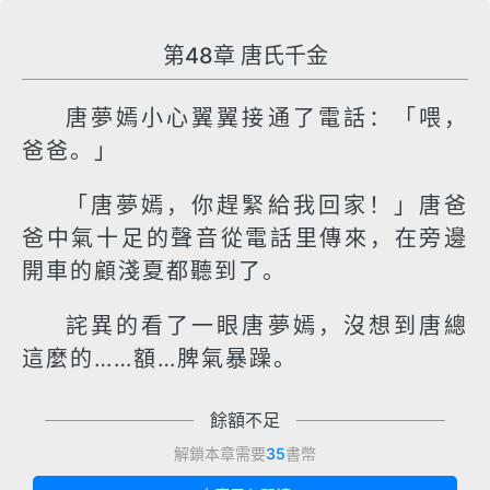
第48章 唐氏千金
唐夢嫣小心翼翼接通了電話：「喂，
爸爸。」
「唐夢嫣，你趕緊給我回家！」唐爸
爸中氣十足的聲音從電話里傳來，在旁邊
開車的顧淺夏都聽到了。
詫異的看了一眼唐夢嫣，沒想到唐總
這麼的……額…脾氣暴躁。
餘額不足
解鎖本章需要
35
書幣