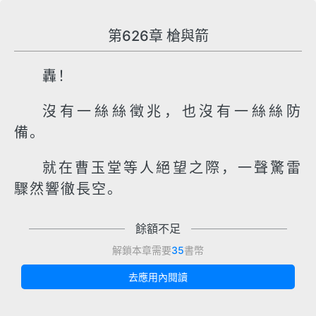
第626章 槍與箭
轟！
沒有一絲絲徵兆，也沒有一絲絲防
備。
就在曹玉堂等人絕望之際，一聲驚雷
驟然響徹長空。
餘額不足
解鎖本章需要
35
書幣
去應用內閱讀