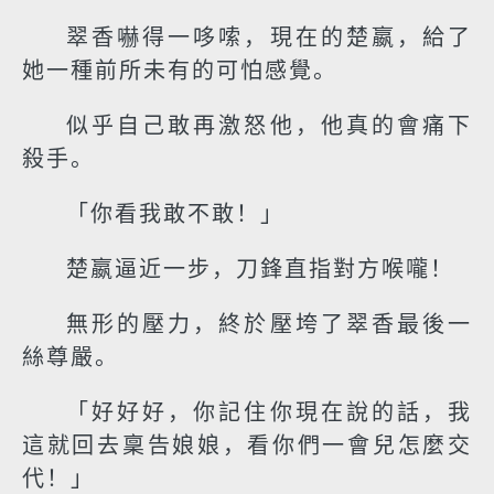
翠香嚇得一哆嗦，現在的楚嬴，給了
她一種前所未有的可怕感覺。
似乎自己敢再激怒他，他真的會痛下
殺手。
「你看我敢不敢！」
楚嬴逼近一步，刀鋒直指對方喉嚨！
無形的壓力，終於壓垮了翠香最後一
絲尊嚴。
「好好好，你記住你現在說的話，我
這就回去稟告娘娘，看你們一會兒怎麼交
代！」