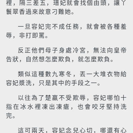
裡，隔三差五，瑨妃就會找個由頭，讓丫
鬟翠香過來故意刁難她。
一旦容妃完不成任務，就會被各種羞
辱，非打即罵。
反正他們母子身處冷宮，無法向皇帝
告狀，自然想怎麼欺負，就怎麼欺負。
類似這種數九寒冬，丟一大堆衣物給
容妃漿洗，只是其中的手段之一。
以往為了楚嬴不受欺辱，容妃哪怕十
指在冰水裡凍出凍瘡，也會咬牙堅持洗
完。
這可兩天，容妃念兒心切，哪還有心