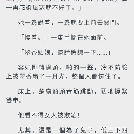
一再感染風寒就不好了。」
她一邊說着，一邊就要上前去關門。
「慢着。」一隻手攔在她面前。
「翠香姑娘，還請體諒一下……」
容妃剛轉過頭，啪的一聲，冷不防臉
上被翠香扇了一耳光，整個人都愣住了。
床上，楚嬴額頭青筋跳動，猛地握緊
雙拳。
他看不得女人被欺凌！
尤其，還是一個為了兒子，低三下四