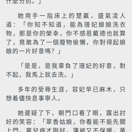
什麼分別。」
她用手一指床上的楚嬴，盛氣凌人
道：「你知不知道，能為瑨妃娘娘洗衣
物，那是你的榮幸，你不感恩戴德也就算
了，竟敢為了一個廢物偷懶，你對得起娘
娘的一片好意嗎？」
「是是，是我辜負了瑨妃的好意，對
不起，我馬上就去洗。」
多年的受辱生涯，容妃早已麻木，只
想着儘快息事寧人。
她遲疑了下，朝門口看了眼，露出討
好的笑容：「翠香姑娘，你看能不能先關
上門，嬴兒病才剛好，薄被又不保暖，萬