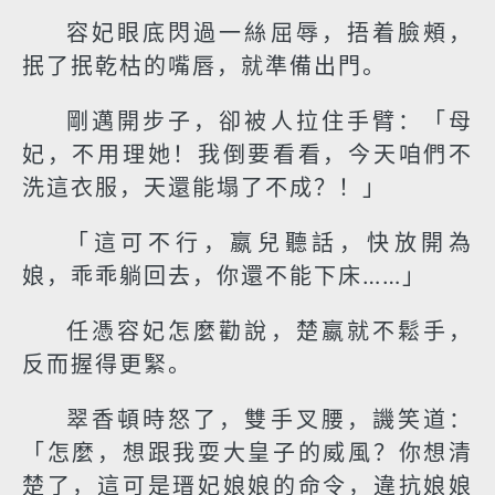
容妃眼底閃過一絲屈辱，捂着臉頰，
抿了抿乾枯的嘴唇，就準備出門。
剛邁開步子，卻被人拉住手臂：「母
妃，不用理她！我倒要看看，今天咱們不
洗這衣服，天還能塌了不成？！」
「這可不行，嬴兒聽話，快放開為
娘，乖乖躺回去，你還不能下床……」
任憑容妃怎麼勸說，楚嬴就不鬆手，
反而握得更緊。
翠香頓時怒了，雙手叉腰，譏笑道：
「怎麼，想跟我耍大皇子的威風？你想清
楚了，這可是瑨妃娘娘的命令，違抗娘娘