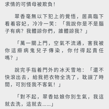
求情的可憐母被欺負！
翠香毫無以下犯上的覺悟，居高臨下
看着容妃，冷冷一笑：「我說你是不是腦
子有病？我體諒你們，誰體諒我？」
「萬一關上門，空氣不流通，害我被
你這癆病鬼兒子傳染，你付得起責任
嗎？」
說完手指着門外的冰天雪地：「還不
快滾出去，給我把衣物全洗了，耽誤了時
間，可別怪我不客氣！」
「對不起，翠香姑娘你別生氣，我這
就去洗，這就去……」