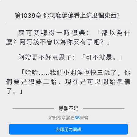
第1039章 你怎麼偏偏看上這麼個東西？
蘇可艾聽得一時想樂：「都以為什
麼？阿哥該不會以為你又有了吧？」
阿嫂更不好意思了：「可不就是。」
「哈哈……我們小羽涅也快三歲了，你
們要是想要二胎，現在是可以開始準備
了。」
餘額不足
解鎖本章需要
35
書幣
去應用內閱讀