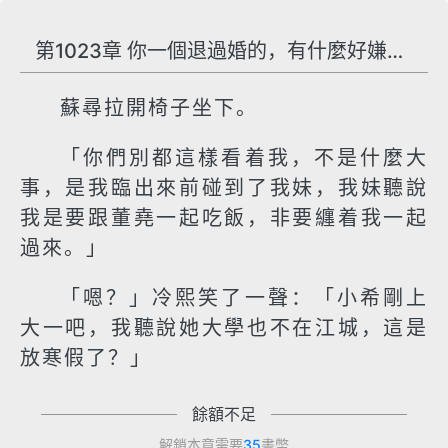
第1023章 你一個退過婚的，有什麼好嫌棄的
蘇尋拉開椅子坐下。
「你們別都這樣看着我，不是什麼大
事，是我臨出來前碰到了我妹，我妹聽說
我是要跟董堯一起吃飯，非要纏着我一起
過來。」
「嗯？」冷熙笑了一聲：「小希剛上
大一吧，我聽說她大學也不在江城，這是
放寒假了？」
餘額不足
解鎖本章需要
35
書幣