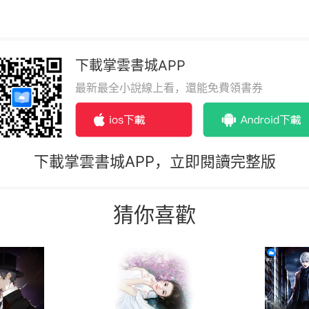
下載掌雲書城APP
最新最全小說線上看，還能免費領書券
下載掌雲書城APP，立即閱讀完整版
猜你喜歡