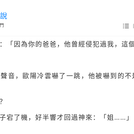
我說
門
：「因為你的爸爸，他曾經侵犯過我，這
的聲音，歐陽冷雲嚇了一跳，他被嚇到的不
？
子宕了機，好半響才回過神來：「姐……」