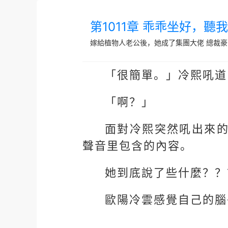
第1011章 乖乖坐好，聽
嫁給植物人老公後，她成了集團大佬
總裁豪
「很簡單。」冷熙吼道
「啊？」
面對冷熙突然吼出來
聲音里包含的內容。
她到底說了些什麼？？
歐陽冷雲感覺自己的腦