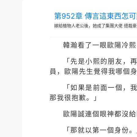
第952章 傳言這東西怎
嫁給植物人老公後，她成了集團大佬
總裁豪
韓瀚看了一眼歐陽冷熙
「先是小熙的朋友，
員，歐陽先生覺得我哪個
「如果是前面一個，
那我很抱歉。」
歐陽誠連個眼神都沒給
「那就以第一個身份。