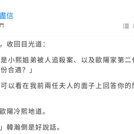
可盡信
門
，收回目光道：
再是小熙姐弟被人追殺案、以及歐陽家第二
身份合適？」
我可以看在我前兩任夫人的面子上回答你的
歐陽冷熙地道。
」韓瀚倒是好說話。