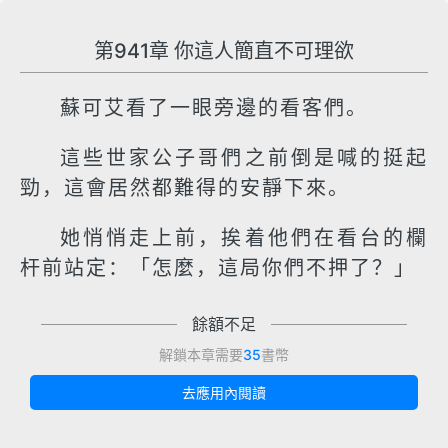
第941章 你這人簡直不可理欲
蘇可艾看了一眼旁邊的看客們。
這些世家公子哥們之前倒是喊的挺起
勁，這會居然都難得的安靜下來。
她悄悄走上前，挨着他們在看台的欄
杆前站定：「怎麼，這局你們不押了？」
餘額不足
解鎖本章需要
35
書幣
去應用內閱讀