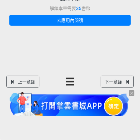
解鎖本章需要
35
書幣
去應用內閱讀
上一章節
下一章節