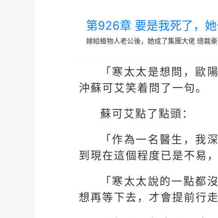
第926章 要是我死了，
嫁給植物人老公後，她成了集團大佬
總裁豪
「寒太太是想問，歐
沖蘇可艾笑着問了一句。
蘇可艾點了點頭：
「作為一名醫生，我
到現在這個程度已是不易
「寒太太說的一點都
想再等下去，才會提前行