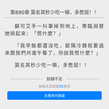
第890章 莫名其秒少吃一頓，多憋屈！！
蘇可艾手一抖筆掉到地上，寒臨淵替
她撿起來：「慌什麼？」
「我早飯都還沒吃，歐陽冷鋒就要過
來跟我們共進午餐了，你說我慌什麼？」
莫名其秒少吃一頓，多憋屈！！
餘額不足
解鎖本章需要
35
書幣
去應用內閱讀