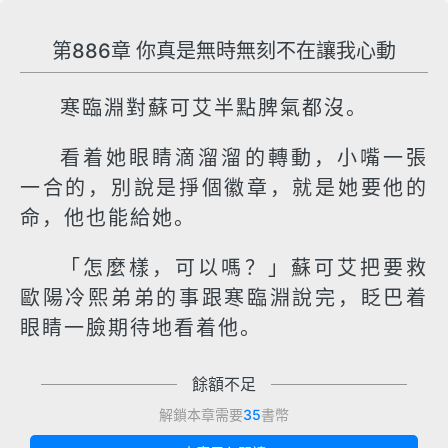
第886章 你真是無時無刻不在讓我心動
寒臨淵對蘇可艾半點脾氣都沒。
看着她眼睛滴溜溜的轉動，小嘴一張
一合的，別說是掙個徽章，就是她要他的
命，他也能給她。
「怎麼樣，可以嗎？」蘇可艾把要救
歐陽冷熙弟弟的事跟寒臨淵說完，眨巴着
眼睛一臉期待地看着他。
餘額不足
解鎖本章需要
35
書幣