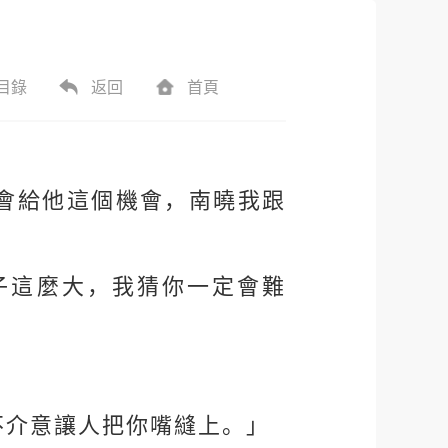
目錄
返回
首頁
會給他這個機會，南曉我跟
子這麼大，我猜你一定會難
不介意讓人把你嘴縫上。」