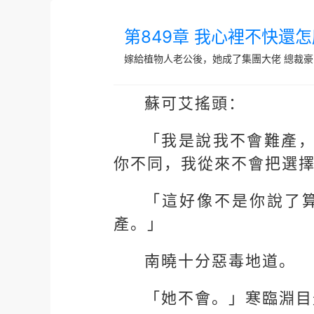
第849章 我心裡不快還
嫁給植物人老公後，她成了集團大佬
總裁豪
蘇可艾搖頭：
「我是說我不會難產
你不同，我從來不會把選
「這好像不是你說了
產。」
南曉十分惡毒地道。
「她不會。」寒臨淵目