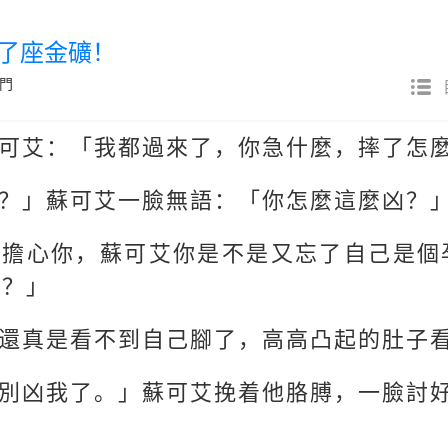
現了座金礦！
門
可艾：「我都過來了，你急什麼，摔了怎
？」蘇可艾一臉無語：「你怎麼這麼凶？
是擔心你，蘇可艾你是不是又忘了自己是個
平？」
還真是看不到自己腳了，高高凸起的肚子
別凶我了。」蘇可艾挽着他胳膊，一臉討