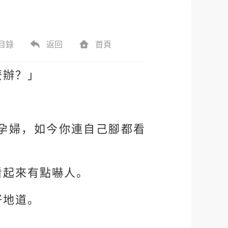
目錄
返回
首頁
麼辦？」
」
孕婦，如今你連自己腳都看
看起來有點嚇人。
好地道。