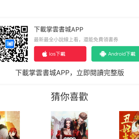
下載掌雲書城APP
最新最全小說線上看，還能免費領書券
下載掌雲書城APP，立即閱讀完整版
猜你喜歡