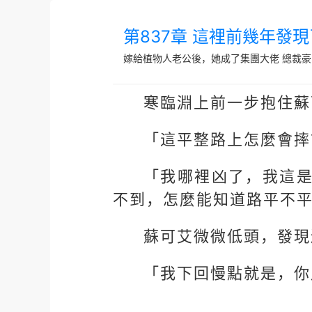
第837章 這裡前幾年發
嫁給植物人老公後，她成了集團大佬
總裁豪
寒臨淵上前一步抱住蘇
「這平整路上怎麼會摔
「我哪裡凶了，我這
不到，怎麼能知道路平不
蘇可艾微微低頭，發現
「我下回慢點就是，你