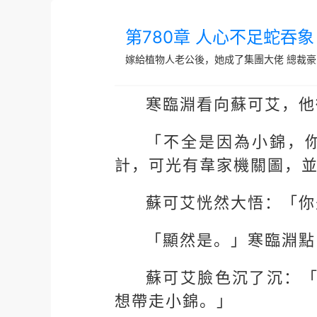
第780章 人心不足蛇吞象
嫁給植物人老公後，她成了集團大佬
總裁豪
寒臨淵看向蘇可艾，他
「不全是因為小錦，
計，可光有韋家機關圖，
蘇可艾恍然大悟：「你
「顯然是。」寒臨淵點
蘇可艾臉色沉了沉：
想帶走小錦。」