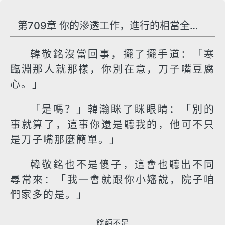
第709章 你的滲透工作，進行的相當全面嘛！
韓敬銘沒當回事，擺了擺手道：「寒
臨淵那人就那樣，你別在意，刀子嘴豆腐
心。」
「是嗎？」韓瀚眯了眯眼睛：「別的
事就算了，這事你還是聽我的，他可不只
是刀子嘴那麼簡單。」
韓敬銘也不是傻子，這會也聽出不同
尋常來：「我一會就跟你小嬸說，院子咱
們家多的是。」
餘額不足