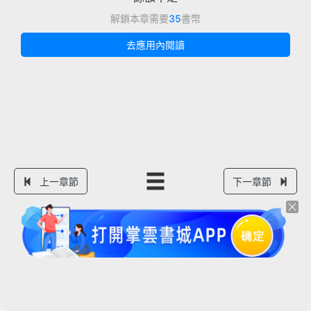
解鎖本章需要
35
書幣
去應用內閱讀
上一章節
下一章節