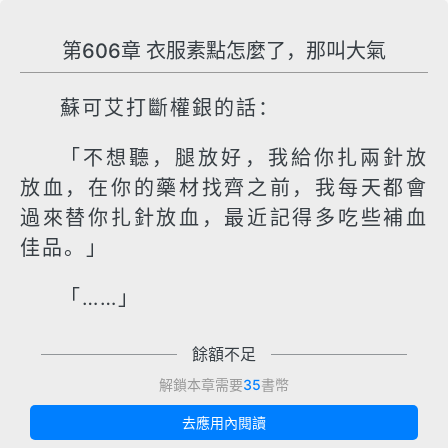
第606章 衣服素點怎麼了，那叫大氣
蘇可艾打斷權銀的話：
「不想聽，腿放好，我給你扎兩針放
放血，在你的藥材找齊之前，我每天都會
過來替你扎針放血，最近記得多吃些補血
佳品。」
「……」
餘額不足
解鎖本章需要
35
書幣
去應用內閱讀