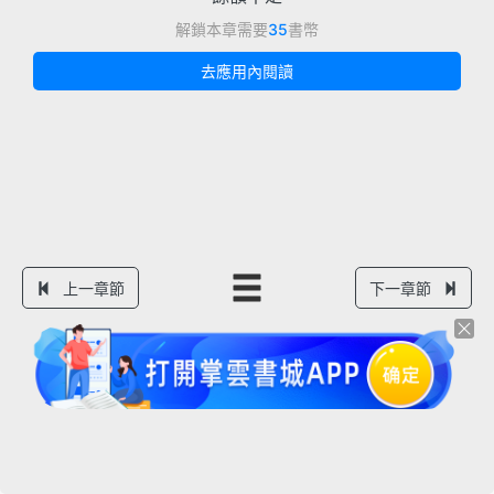
解鎖本章需要
35
書幣
去應用內閱讀
上一章節
下一章節