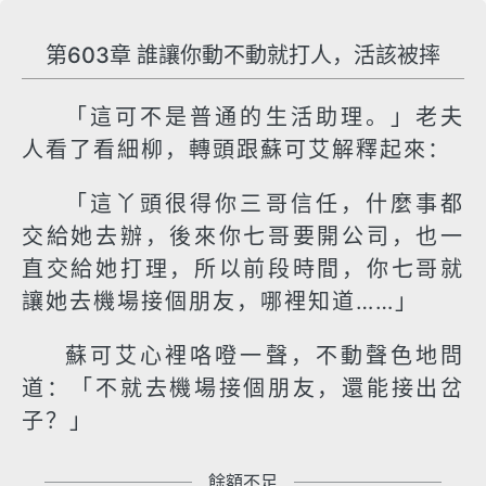
第603章 誰讓你動不動就打人，活該被摔
「這可不是普通的生活助理。」老夫
人看了看細柳，轉頭跟蘇可艾解釋起來：
「這丫頭很得你三哥信任，什麼事都
交給她去辦，後來你七哥要開公司，也一
直交給她打理，所以前段時間，你七哥就
讓她去機場接個朋友，哪裡知道……」
蘇可艾心裡咯噔一聲，不動聲色地問
道：「不就去機場接個朋友，還能接出岔
子？」
餘額不足