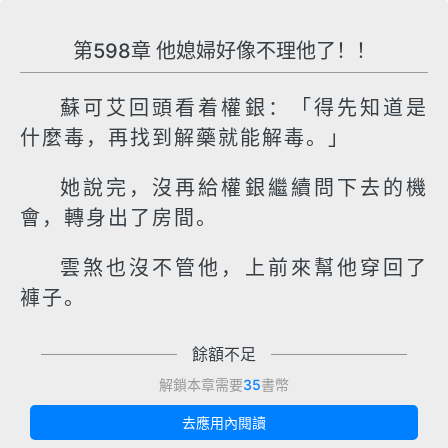
第598章 他媳婦好像不理他了！！
蘇可艾回頭看着權銀：「得先知道是
什麼毒，再找到解藥就能解毒。」
她說完，沒再給權銀繼續問下去的機
會，轉身出了房間。
雲煞也沒不管他，上前來幫他穿回了
褲子。
餘額不足
解鎖本章需要
35
書幣
去應用內閱讀