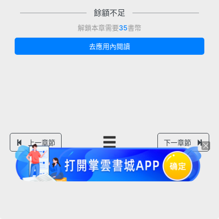
餘額不足
解鎖本章需要
35
書幣
去應用內閱讀
上一章節
下一章節