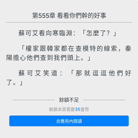
第555章 看看你們幹的好事
蘇可艾看向寒臨淵：「怎麼了？」
「權家跟韓家都在查模特的線索，秦
陽擔心他們查到我們頭上。」
蘇可艾笑道：「那就逗逗他們好
了。」
餘額不足
解鎖本章需要
35
書幣
去應用內閱讀