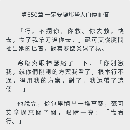
第550章 一定要讓那些人血債血償
「行，不攔你，你救、你去救，快
去，慢了我拿刀逼你去。」蘇可艾從腿間
抽出她的匕首，對着寒臨炎晃了晃。
寒臨炎眼神瑟縮了一下：「你別激
我，就你們剛剛的方案我看了，根本行不
通，得用我的方案，對了，我還帶了這
個……」
他說完，從包里翻出一堆草藥，蘇可
艾拿過來聞了聞，眼睛一亮：「我看
行。」