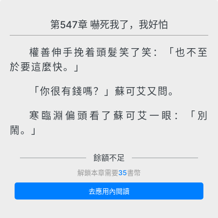
第547章 嚇死我了，我好怕
權善伸手挽着頭髮笑了笑：「也不至
於要這麼快。」
「你很有錢嗎？」蘇可艾又問。
寒臨淵偏頭看了蘇可艾一眼：「別
鬧。」
餘額不足
解鎖本章需要
35
書幣
去應用內閱讀