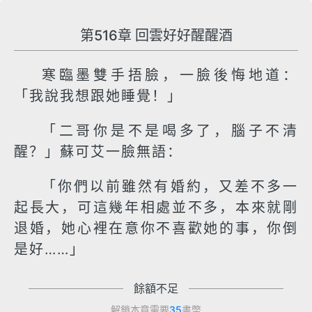
第516章 回雲好好醒醒酒
寒臨墨雙手捂臉，一臉後悔地道：
「我說我想跟她睡覺！」
「二哥你是不是喝多了，腦子不清
醒？」蘇可艾一臉無語：
「你們以前雖然有婚約，又差不多一
起長大，可這幾年相處並不多，本來就剛
退婚，她心裡在意你不喜歡她的事，你倒
是好……」
餘額不足
解鎖本章需要
35
書幣