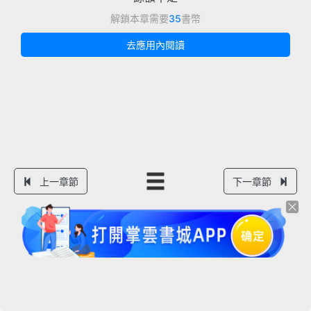
解鎖本章需要
35
書幣
去應用內閱讀
上一章節
下一章節