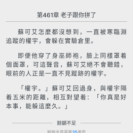
第461章 老子跟你拼了
蘇可艾怎麼都沒想到，一直被寒臨淵
追蹤的權宇，會躲在實驗倉里。
即便他穿了身巫師袍，臉上同樣罩着
個面罩，可這聲音，蘇可艾絕不會聽錯，
眼前的人正是一直不見蹤跡的權宇。
「權宇。」蘇可艾回過身，與權宇隔
着五米的距離，相互對望着：「你真是好
本事，能躲這麼久。」
餘額不足
解鎖本章需要
35
書幣