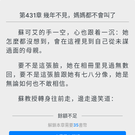
第431章 幾年不見，媽媽都不會叫了
蘇可艾的手一空，心也跟着一沉：她
怎麼都沒想到，會在這裡見到自己從未謀
過面的母親。
要不是這張臉，她在相冊里見過無數
回，要不是這張臉跟她有七八分像，她是
無論如何也不敢相信。
蘇教授轉身往前走，邊走邊笑道：
餘額不足
解鎖本章需要
35
書幣