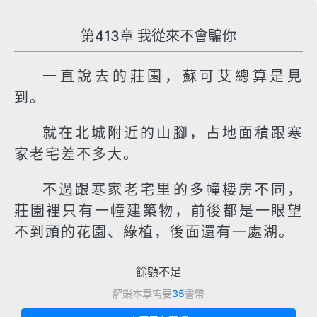
第413章 我從來不會騙你
一直說去的莊園，蘇可艾總算是見
到。
就在北城附近的山腳，占地面積跟寒
家老宅差不多大。
不過跟寒家老宅里的多幢樓房不同，
莊園裡只有一幢建築物，前後都是一眼望
不到頭的花園、綠植，後面還有一處湖。
餘額不足
解鎖本章需要
35
書幣